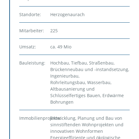
KARRIERE
Standorte:
Herzogenaurach
KUNDENSTIMMEN
NACHHALTIGKEIT
Mitarbeiter:
225
Umsatz:
ca. 49 Mio
KONTAKT
Bauleistung:
Hochbau, Tiefbau, Straßenbau,
Brückenneubau und -instandsetzung,
Ingenieurbau,
Rohrleitungsbau, Wasserbau,
Altbausanierung und
Schlüsselfertiges Bauen, Erdwärme
Bohrungen
Immobilienprojekte:
Entwicklung, Planung und Bau von
sinnstiftenden Wohnprojekten und
innovativen Wohnformen
Energieeffiziente und ökologische