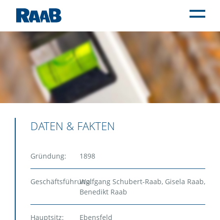
KONTAKT
HOME
UNTERNEHMEN
Über uns
Auszeichnungen
DATEN & FAKTEN
Qualitätsmanagement & Zertifikate
Daten, Fakten & Historie
Gründung:
1898
Zukunftskonferenzen
BAULEISTUNGEN
Geschäftsführung:
Wolfgang Schubert-Raab, Gisela Raab,
Benedikt Raab
IMMOBILIENPROJEKTE
AKTUELLES
Hauptsitz:
Ebensfeld